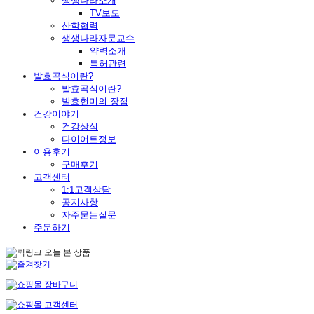
생생나라소개
TV보도
산학협력
생생나라자문교수
약력소개
특허관련
발효곡식이란?
발효곡식이란?
발효현미의 장점
건강이야기
건강상식
다이어트정보
이용후기
구매후기
고객센터
1:1고객상담
공지사항
자주묻는질문
주문하기