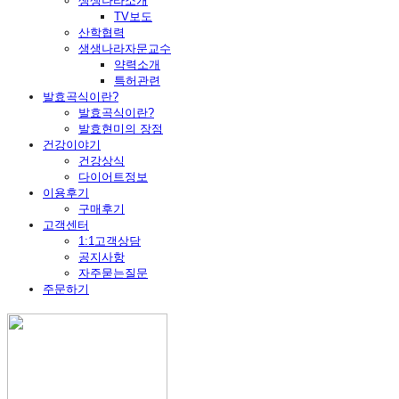
생생나라소개
TV보도
산학협력
생생나라자문교수
약력소개
특허관련
발효곡식이란?
발효곡식이란?
발효현미의 장점
건강이야기
건강상식
다이어트정보
이용후기
구매후기
고객센터
1:1고객상담
공지사항
자주묻는질문
주문하기