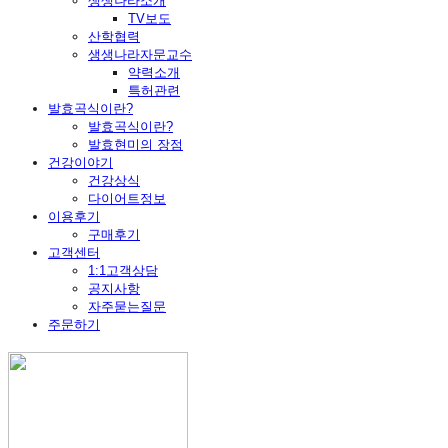
생생나라소개
TV보도
산학협력
생생나라자문교수
약력소개
특허관련
발효곡식이란?
발효곡식이란?
발효현미의 장점
건강이야기
건강상식
다이어트정보
이용후기
구매후기
고객센터
1:1고객상담
공지사항
자주묻는질문
주문하기