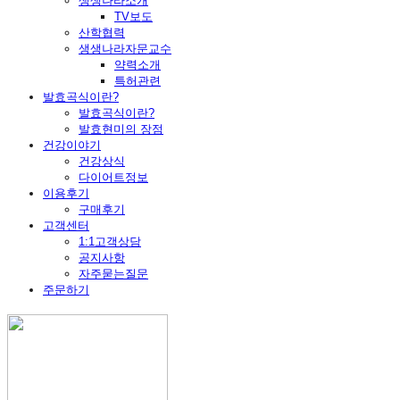
생생나라소개
TV보도
산학협력
생생나라자문교수
약력소개
특허관련
발효곡식이란?
발효곡식이란?
발효현미의 장점
건강이야기
건강상식
다이어트정보
이용후기
구매후기
고객센터
1:1고객상담
공지사항
자주묻는질문
주문하기