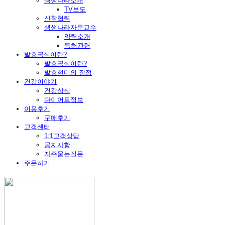
생생나라소개
TV보도
산학협력
생생나라자문교수
약력소개
특허관련
발효곡식이란?
발효곡식이란?
발효현미의 장점
건강이야기
건강상식
다이어트정보
이용후기
구매후기
고객센터
1:1고객상담
공지사항
자주묻는질문
주문하기